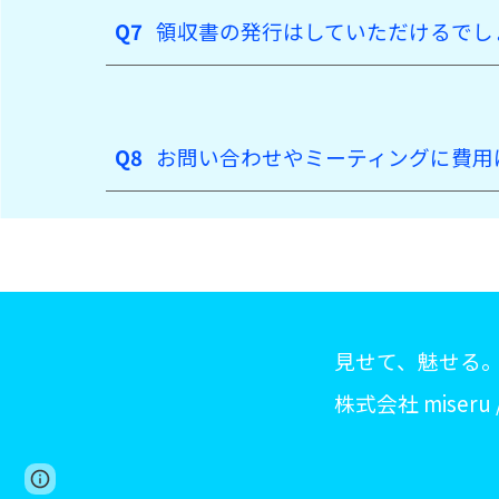
Q
7
領収書の発行はしていただけるでし
Q
8
お問い合わせやミーティングに費用
見せて、魅せる
株式会社 miseru / 
Google Sites
Report abuse